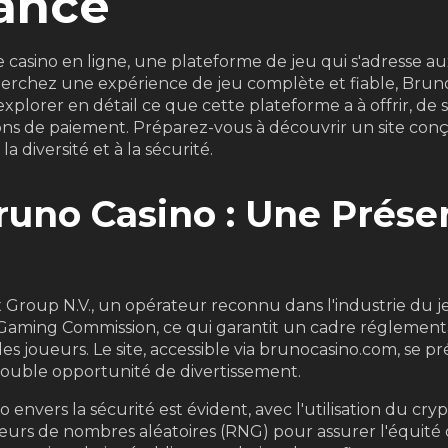
rance
 casino en ligne, une plateforme de jeu qui s'adresse au
cherchez une expérience de jeu complète et fiable, Bruno
xplorer en détail ce que cette plateforme a à offrir, de 
tions de paiement. Préparez-vous à découvrir un site con
a diversité et à la sécurité.
uno Casino : Une Prése
 Group N.V., un opérateur reconnu dans l'industrie du j
aming Commission, ce qui garantit un cadre réglementai
s joueurs. Le site, accessible via
brunocasino.com
, se p
double opportunité de divertissement.
nvers la sécurité est évident, avec l'utilisation du cr
teurs de nombres aléatoires (RNG) pour assurer l'équité 