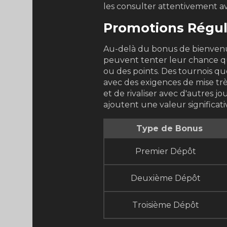
les consulter attentivement av
Promotions Réguli
Au-delà du bonus de bienvenue
peuvent tenter leur chance q
ou des points. Des tournois q
avec des exigences de mise tr
et de rivaliser avec d'autres 
ajoutent une valeur significati
Type de Bonus
Premier Dépôt
Deuxième Dépôt
Troisième Dépôt