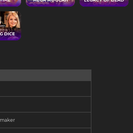
S'inscrire
G DICE
m
kmaker