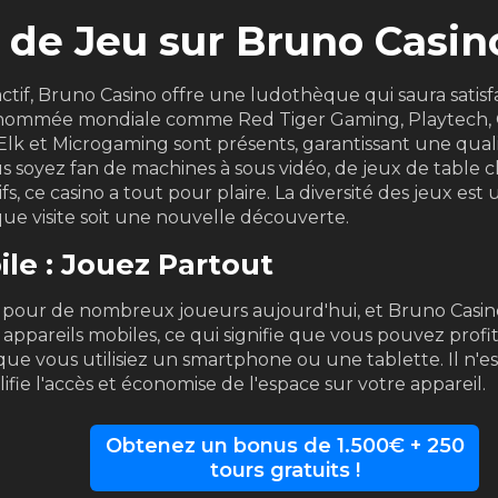
 de Jeu sur Bruno Casin
tif, Bruno Casino offre une ludothèque qui saura satisfai
 renommée mondiale comme Red Tiger Gaming, Playtech, 
, Elk et Microgaming sont présents, garantissant une qua
 soyez fan de machines à sous vidéo, de jeux de table cl
s, ce casino a tout pour plaire. La diversité des jeux est un
ue visite soit une nouvelle découverte.
le : Jouez Partout
é pour de nombreux joueurs aujourd'hui, et Bruno Casino l
appareils mobiles, ce qui signifie que vous pouvez profi
ue vous utilisiez un smartphone ou une tablette. Il n'e
lifie l'accès et économise de l'espace sur votre appareil.
Obtenez un bonus de 1.500€ + 250
tours gratuits !