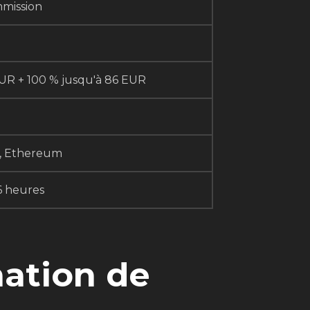
mission
EUR + 100 % jusqu'à 86 EUR
n, Ethereum
6 heures
nation de