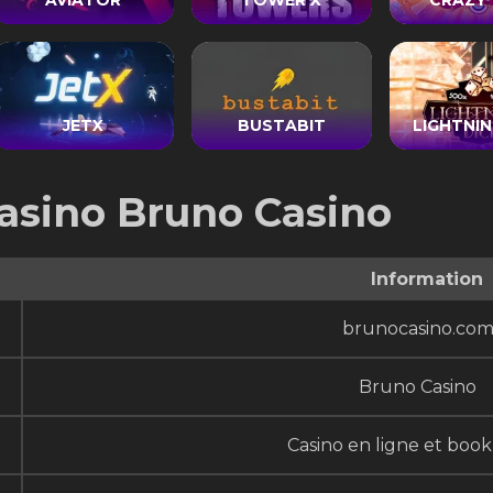
S'inscrire
JETX
BUSTABIT
LIGHTNIN
casino Bruno Casino
Information
brunocasino.co
Bruno Casino
Casino en ligne et boo